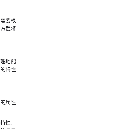
家需要根
我方武将
合理地配
将的特性
将的属性
的特性、