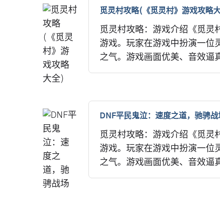
觅灵村攻略(《觅灵村》游戏攻略大
觅灵村攻略：游戏介绍《觅灵
游戏。玩家在游戏中扮演一位
之气。游戏画面优美、音效逼真
DNF平民鬼泣：速度之道，驰骋战
觅灵村攻略：游戏介绍《觅灵
游戏。玩家在游戏中扮演一位
之气。游戏画面优美、音效逼真