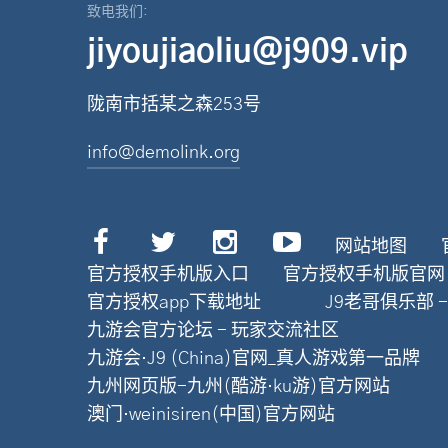
致电我们:
jiyoujiaoliu@j909.vip
陇南市括某之森253号
info@demolink.org
网站地图
官方授权手机版入口
官方授权手机版官网
官方授权app下载地址
J9老哥俱乐部 
九游会官方论坛 - 玩家交流社区
九游会·J9 (China)官网_真人游戏第一品牌
九州网页版-九州(酷游·ku游)官方网站
澳门·weinisiren(中国)官方网站