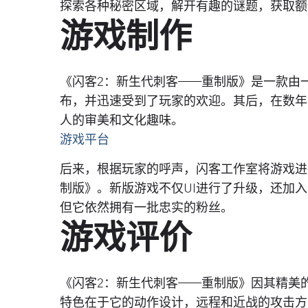
探索各种秘密区域，解开有趣的谜题，获取额
游戏制作
《闪客2：新生代刺客——重制版》是一款由一群
布，并迅速受到了玩家的欢迎。其后，在数年
人的审美和文化趣味。
游戏平台
后来，根据玩家的呼声，闪客工作室将游戏进
制版》。新版游戏不仅UI进行了升级，还加
但它依然拥有一批忠实的粉丝。
游戏评价
《闪客2：新生代刺客——重制版》因其精美
特色在于它的动作设计，远程和近战的攻击方