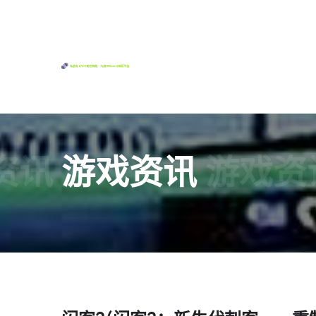
资讯
游戏资讯
游戏资