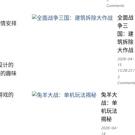
Comments
全面战
剧情安排
争三
国：建
筑拆除
大作战
2026-04-
设计的
15
13:28:22
戏的趣味
3
Comments
兔羊大
游戏的
战：单
机玩法
揭秘
2026-04-
14