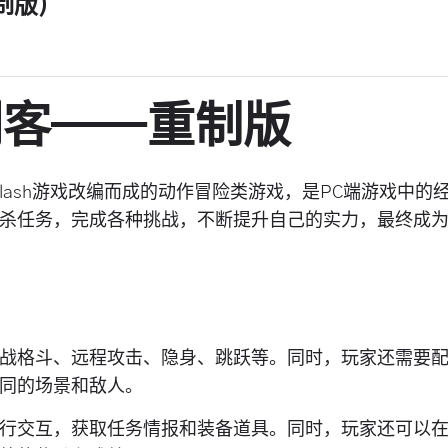
制版)
刺客——重制版
lash游戏改编而成的动作冒险类游戏，是PC端游戏中的
杀任务，完成各种挑战，不断提升自己的实力，最终成
战格斗、远程攻击、隐身、跳跃等。同时，玩家还需要
同的场景和敌人。
行交互，获取任务情报和装备道具。同时，玩家还可以