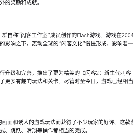
外的奖励和成就。
自称“闪客工作室”成员创作的Flash游戏。游戏在200
的影响之下，轰动全球的“闪客文化”慢慢形成，影响着
行升级和完善，推出了更为精美的《闪客2：新生代刺客
入了更多有趣的玩法和关卡。尽管时至今日，游戏已经相
的画面和诱人的游戏玩法而获得了不少玩家的好评。这款
式、跳跃、滑翔等操作都相当的完成。