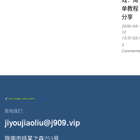
戏：简
单教程
分享
2026-04-
12
13:31:03
3
Comments
致电我们:
jiyoujiaoliu@j909.vip
陇南市括某之森253号